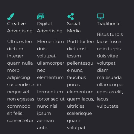
Creative
Digital
Social
Traditional
Advertising
Advertising
Media
Risus turpis
Ultrices leo
Elementum
Porttitor leo
lacus fusce
dictum
duis
dictumst
odio turpis
integer
volutpat
ipsum
duis vitae
quam nulla
ullamcorper
pellentesqu
volutpat
morbi
nec
e nunc,
diam
adipiscing
elementum
faucibus
malesuada
suspendisse
in
purus
ullamcorper
neque vel
fermentum
elementum
egestas elit,
non egestas
tortor sed ut
quam lacus,
lacus
commodo
nunc nisl
ultricies
vulputate.
sit felis
ipsum
scelerisque
consectetur.
aenean
quam
ante.
volutpat