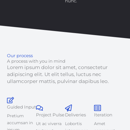
nunc.
Our process
A process with you in mind
Lorem ipsum dolor sit amet, consectetur
adipiscing elit. Ut elit tellus, luctus nec
ullamcorper mattis, pulvinar dapibus leo.
Guided Input
Project Pulse
Deliveries
Iteration
Pretium
accumsan in
Ut ac viverra
Lobortis
Amet
ipsum