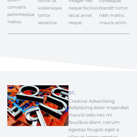
tortor ut
integer nec
consequat
convallis
scelerisque
neque facilisis
blandit tortor
pellentesque
tortor
lacus amet
nibh mattis
metus.
senectus.
neque.
mauris enim.
01.
Creative Advertising
Adipiscing dolor imperdiet
mauris odio nec mi
faucibus diam, rutrum
egestas feugiat eget a
aliquet lorem egestas