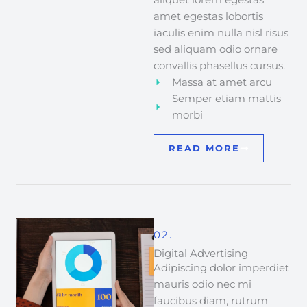
amet egestas lobortis
iaculis enim nulla nisl risus
sed aliquam odio ornare
convallis phasellus cursus.
Massa at amet arcu
Semper etiam mattis
morbi
READ MORE
02.
Digital Advertising
Adipiscing dolor imperdiet
mauris odio nec mi
faucibus diam, rutrum