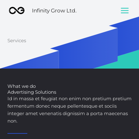
Skip
Infinity Grow Ltd.
to
content
Services
What we do
Advertising Solutions
Id in massa et feugiat non enim non pretium pretium
fermentum donec neque pellentesque et sociis
integer amet venenatis dignissim a porta maecenas
non.