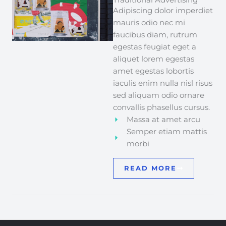
Adipiscing dolor imperdiet
mauris odio nec mi
faucibus diam, rutrum
egestas feugiat eget a
aliquet lorem egestas
amet egestas lobortis
iaculis enim nulla nisl risus
sed aliquam odio ornare
convallis phasellus cursus.
Massa at amet arcu
Semper etiam mattis
morbi
READ MORE